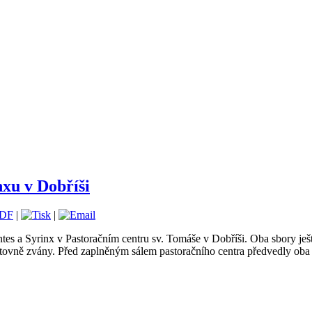
nxu v Dobříši
|
|
ntes a Syrinx v Pastoračním centru sv. Tomáše v Dobříši. Oba sbory je
tovně zvány. Před zaplněným sálem pastoračního centra předvedly oba 