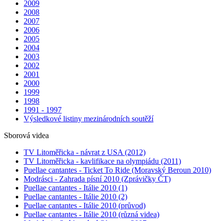
2009
2008
2007
2006
2005
2004
2003
2002
2001
2000
1999
1998
1991 - 1997
Výsledkové listiny mezinárodních soutěží
Sborová videa
TV Litoměřicka - návrat z USA (2012)
TV Litoměřicka - kavlifikace na olympiádu (2011)
Puellae cantantes - Ticket To Ride (Moravský Beroun 2010)
Modrásci - Zahrada písní 2010 (Zprávičky ČT)
Puellae cantantes - Itálie 2010 (1)
Puellae cantantes - Itálie 2010 (2)
Puellae cantantes - Itálie 2010 (průvod)
Puellae cantantes - Itálie 2010 (různá videa)