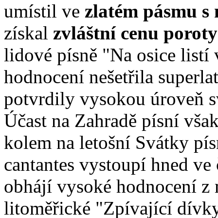
umístil ve
zlatém pásmu s
získal
zvláštní cenu poroty
lidové písně "Na osice list
hodnocení nešetřila superlat
potvrdily vysokou úroveň 
Účast na Zahradě písní vša
kolem na letošní Svátky pís
cantantes vystoupí hned ve 
obhájí vysoké hodnocení z 
litoměřické "Zpívající dívk